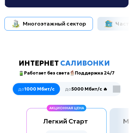
Многоэтажный сектор
Частн
ИНТЕРНЕТ
САЛИВОНКИ
Работает без света
Поддержка 24/7
до
1000 Мбит/с
до
5000 Мбит/с 🔥
АКЦИОННАЯ ЦЕНА
Легкий Старт
Ма