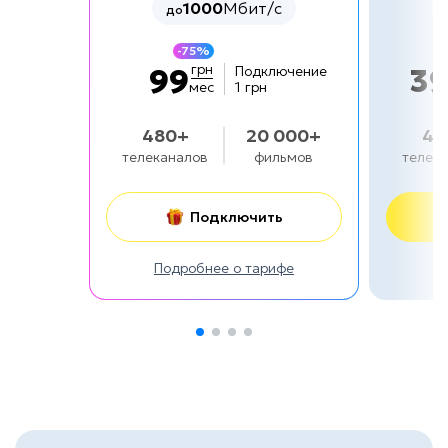
1000
Мбит/с
до
-75%
грн
99
3
Подключение
мес
1 грн
480+
20 000+
48
телеканалов
фильмов
телек
Подключить
Подробнее о тарифе
П