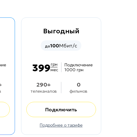
Выгодный
100
Мбит/с
до
грн
399
ние
Подключение
мес
1000 грн
+
290+
0
в
телеканалов
фильмов
Подключить
Подробнее о тарифе