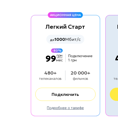
АКЦИОННАЯ ЦЕНА
Легкий Старт
1000
Мбит/с
до
-80%
грн
99
Подключение
мес
1 грн
480+
20 000+
телеканалов
фильмов
те
Подключить
Подробнее о тарифе