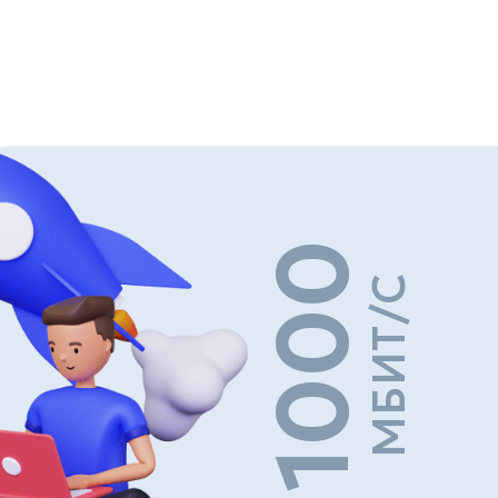
1000
МБИТ/С