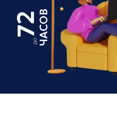
ЧАСОВ
72
ДО